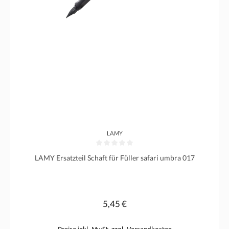
LAMY
Durchschnittliche Bewertung von 0 von 5 Sternen
LAMY Ersatzteil Schaft für Füller safari umbra 017
5,45 €
Regulärer Preis:
Preise inkl. MwSt. zzgl. Versandkosten