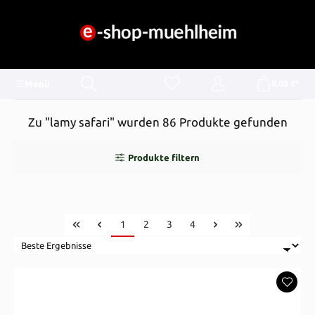
alt springen
Menü
0,00 €*
Zu "lamy safari" wurden 86 Produkte gefunden
Produkte filtern
Seite
Seite
Seite
Seite
1
2
3
4