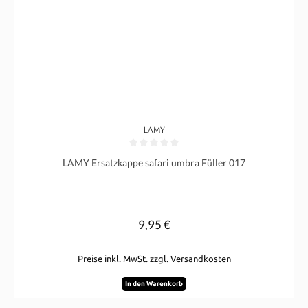
LAMY
Durchschnittliche Bewertung von 0 von 5 Sternen
LAMY Ersatzkappe safari umbra Füller 017
9,95 €
Regulärer Preis:
Preise inkl. MwSt. zzgl. Versandkosten
In den Warenkorb