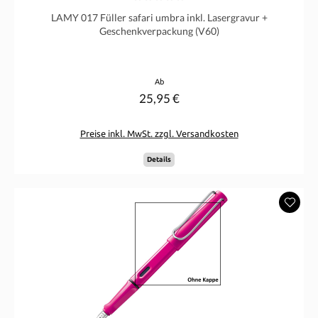
Durchschnittliche Bewertung von 0 von 5 Sternen
LAMY 017 Füller safari umbra inkl. Lasergravur +
Geschenkverpackung (V60)
Regulärer Preis:
Ab
25,95 €
Preise inkl. MwSt. zzgl. Versandkosten
Details