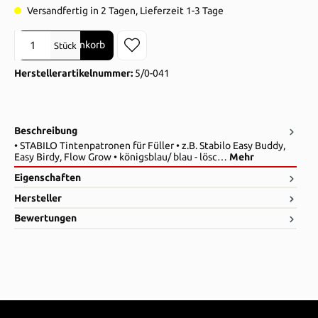
Versandfertig in 2 Tagen, Lieferzeit 1-3 Tage
Produkt Anzahl: Gib den gewünschten Wert ein oder benutze die Sch
In den Warenkorb
Stück
Herstellerartikelnummer:
5/0-041
Beschreibung
• STABILO Tintenpatronen für Füller • z.B. Stabilo Easy Buddy,
Easy Birdy, Flow Grow • königsblau/ blau - lösc…
Mehr
Eigenschaften
Hersteller
Bewertungen