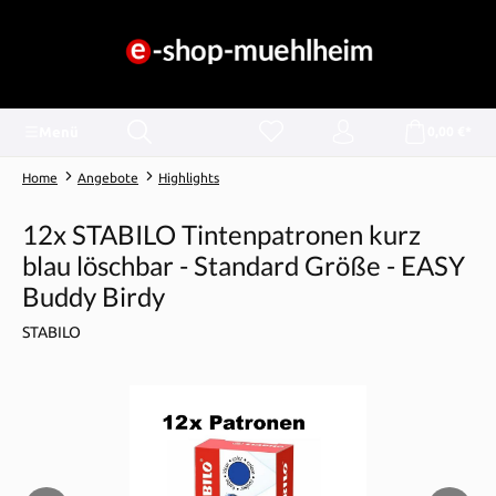
alt springen
Menü
0,00 €*
Home
Angebote
Highlights
12x STABILO Tintenpatronen kurz
blau löschbar - Standard Größe - EASY
Buddy Birdy
STABILO
Bildergalerie überspringen