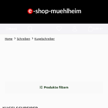
alt springen
Menü
0,00 €*
Home
Schreiben
Kugelschreiber
Produkte filtern