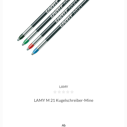
LAMY
Durchschnittliche Bewertung von 0 von 5 Sternen
LAMY M 21 Kugelschreiber-Mine
Regulärer Preis:
Ab