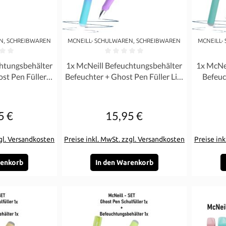
N, SCHREIBWAREN
MCNEILL- SCHULWAREN, SCHREIBWAREN
MCNEILL-
Bewertung von 0 von 5 Sternen
Durchschnittliche Bewertung von 0 von 5 Ste
Durchschn
htungsbehälter
1x McNeill Befeuchtungsbehälter
1x McNe
st Pen Füller
Befeuchter + Ghost Pen Füller Lila
Befeuc
kis SET
Blau - SET
5 €
15,95 €
gulärer Preis:
Regulärer Preis:
zgl. Versandkosten
Preise inkl. MwSt. zzgl. Versandkosten
Preise ink
renkorb
In den Warenkorb