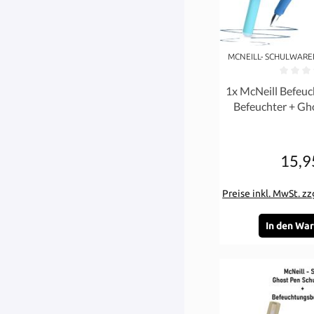
MCNEILL- SCHULWARE
Durchschnittliche 
1x McNeill Befeuc
Befeuchter + Gho
Lagoon Tür
15,9
Re
Preise inkl. MwSt. z
In den Wa