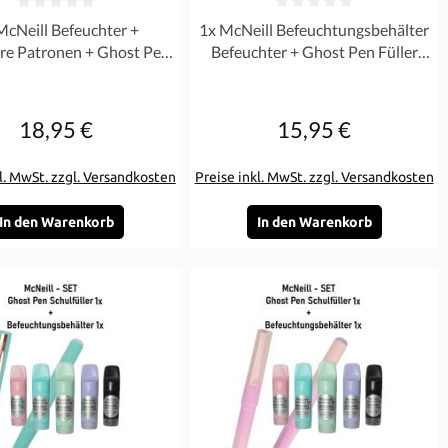
rnen
ittliche Bewertung von 0 von 5 Sternen
Durchschnittliche Bewertung von 0 
McNeill Befeuchter +
1x McNeill Befeuchtungsbehälter
are Patronen + Ghost Pen
Befeuchter + Ghost Pen Füller
ller Türkis Blau SET
Blue Berry - SET
18,95 €
15,95 €
Regulärer Preis:
Regulärer Preis:
l. MwSt. zzgl. Versandkosten
Preise inkl. MwSt. zzgl. Versandkosten
In den Warenkorb
In den Warenkorb