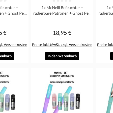
Bewertung von 0 von 5 Sternen
Durchschnittliche Bewertung von 0 von 5 Ste
Durchschn
feuchter +
1x McNeill Befeuchter +
1x 
en + Ghost Pen
radierbare Patronen + Ghost Pen
radierb
astell SET
Füller Rosa Pastell SET
Fü
5 €
18,95 €
gulärer Preis:
Regulärer Preis:
zgl. Versandkosten
Preise inkl. MwSt. zzgl. Versandkosten
Preise ink
renkorb
In den Warenkorb