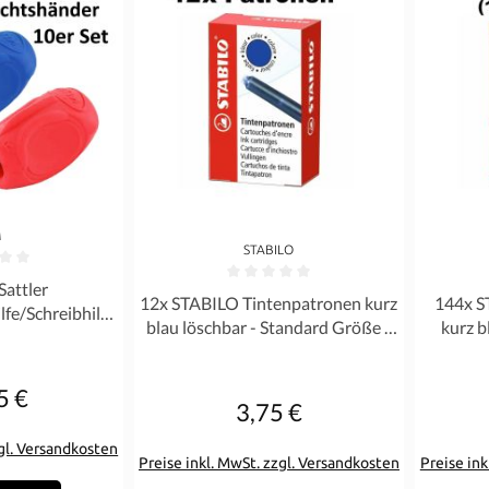
M
STABILO
Bewertung von 0 von 5 Sternen
attler
Durchschnittliche Bewertung von 0 von 5 Ste
Durchschn
12x STABILO Tintenpatronen kurz
144x S
lfe/Schreibhilfe
blau löschbar - Standard Größe -
kurz b
Gummi RH + LH blau rot grün
EASY Buddy Birdy
Grö
5 €
gulärer Preis:
3,75 €
Regulärer Preis:
zgl. Versandkosten
Preise inkl. MwSt. zzgl. Versandkosten
Preise ink