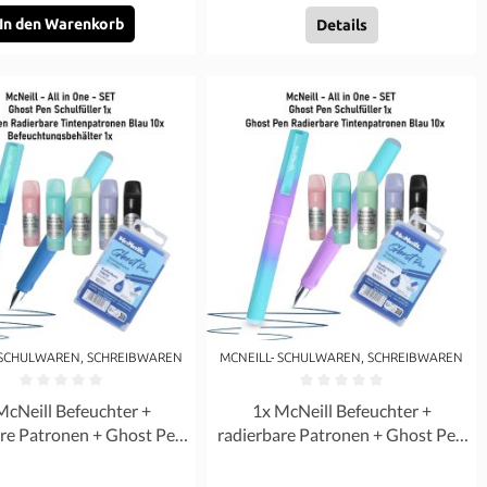
In den Warenkorb
Details
 SCHULWAREN, SCHREIBWAREN
MCNEILL- SCHULWAREN, SCHREIBWAREN
rnen
ittliche Bewertung von 0 von 5 Sternen
Durchschnittliche Bewertung von 0 
McNeill Befeuchter +
1x McNeill Befeuchter +
are Patronen + Ghost Pen
radierbare Patronen + Ghost Pen
ler Lagoon Blau SET
Füller Lila Blau - SET