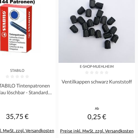
E-SHOP-MUEHLHEIM
STABILO
Durchschnittliche Bewertung von 0 
Ventilkappen schwarz Kunststoff
rnen
ittliche Bewertung von 0 von 5 Sternen
TABILO Tintenpatronen
lau löschbar - Standard
ße EASY Buddy Birdy
Regulärer Preis:
Ab
35,75 €
0,25 €
Regulärer Preis:
l. MwSt. zzgl. Versandkosten
Preise inkl. MwSt. zzgl. Versandkosten