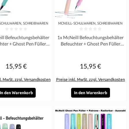
 SCHULWAREN, SCHREIBWAREN
MCNEILL- SCHULWAREN, SCHREIBWAREN
rnen
ittliche Bewertung von 0 von 5 Sternen
Durchschnittliche Bewertung von 0 
ill Befeuchtungsbehälter
1x McNeill Befeuchtungsbehälter
hter + Ghost Pen Füller
Befeuchter + Ghost Pen Füller
Mint Pastell - SET
Rosa Pastell - SET
15,95 €
15,95 €
Regulärer Preis:
Regulärer Preis:
l. MwSt. zzgl. Versandkosten
Preise inkl. MwSt. zzgl. Versandkosten
In den Warenkorb
In den Warenkorb