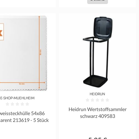
HEIDRUN
E-SHOP-MUEHLHEIM
rnen
Durchschnittliche Bewertung von 0 
Heidrun Wertstoffsammler
ittliche Bewertung von 0 von 5 Sternen
eissteckhülle 54x86
schwarz 409583
arent 213619 - 5 Stück
Regulärer Preis: