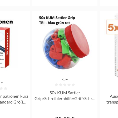
KUM
LO
Durchschnittliche Bewertung von 0 von 5 Ste
50x KUM Sattler
Bewertung von 0 von 5 Sternen
Durchschn
enpatronen kurz
Ausw
Grip/Schreiblernhilfe/Griff/Schrei
Standard Größe
transp
b Hilfe - Gummi RH + LH - SET
y Birdy
Regulärer Preis: