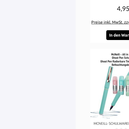
4,95
Re
Preise inkl. MwSt. z
In den Wa
MCNEILL- SCHULWARE