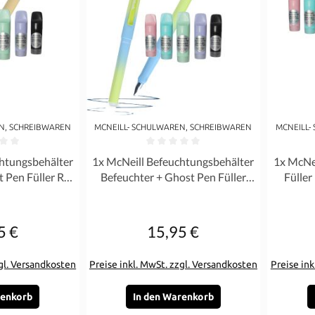
N, SCHREIBWAREN
MCNEILL- SCHULWAREN, SCHREIBWAREN
MCNEILL-
Bewertung von 0 von 5 Sternen
Durchschnittliche Bewertung von 0 von 5 Ste
Durchschn
htungsbehälter
1x McNeill Befeuchtungsbehälter
1x McNe
 Pen Füller Rot
Befeuchter + Ghost Pen Füller
Füller
- SET
Türkis Blau - SET
5 €
15,95 €
gulärer Preis:
Regulärer Preis:
zgl. Versandkosten
Preise inkl. MwSt. zzgl. Versandkosten
Preise ink
renkorb
In den Warenkorb