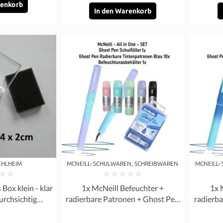
renkorb
In den Warenkorb
EHLHEIM
MCNEILL- SCHULWAREN, SCHREIBWAREN
MCNEILL-
Bewertung von 0 von 5 Sternen
Durchschnittliche Bewertung von 0 von 5 Ste
Durchschn
ox klein - klar
1x McNeill Befeuchter +
1x 
urchsichtig
radierbare Patronen + Ghost Pen
radierb
ortierung
Füller Blue Berry - SET
Fül