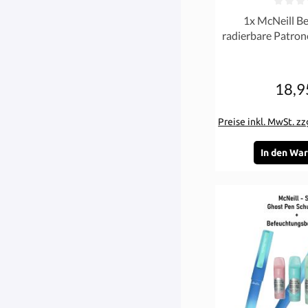
Durchschnittliche 
1x McNeill Be
radierbare Patron
Füller Mint P
18,9
Re
Preise inkl. MwSt. z
In den Wa