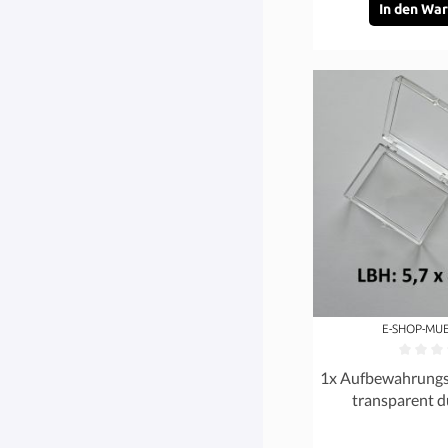
In den Wa
E-SHOP-MU
Durchschnittliche 
1x Aufbewahrungs B
transparent d
Organizer S