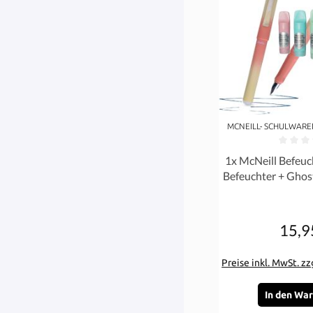
MCNEILL- SCHULWARE
Durchschnittliche 
1x McNeill Befeuc
Befeuchter + Ghost
Pastell 
15,9
Re
Preise inkl. MwSt. z
In den Wa