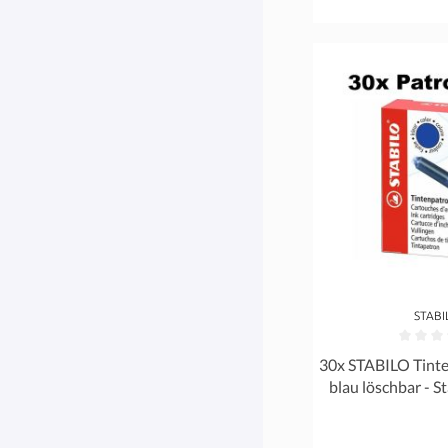
STABI
Durchschnittliche 
30x STABILO Tint
blau löschbar - 
EASY Budd