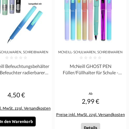
 SCHULWAREN, SCHREIBWAREN
MCNEILL- SCHULWAREN, SCHREIBWAREN
rnen
ittliche Bewertung von 0 von 5 Sternen
Durchschnittliche Bewertung von 0 
ill Befeuchtungsbehälter
McNeill GHOST PEN
 Befeuchter radierbarer
Füller/Füllhalter für Schule -
Füller - Auswahl
Radierbar inkl. Tintenpatrone -
Pastell Mint, Rot, Türkis, Rosa -
Farbauswahl
4,50 €
Regulärer Preis:
Regulärer Preis:
Ab
2,99 €
l. MwSt. zzgl. Versandkosten
Preise inkl. MwSt. zzgl. Versandkosten
In den Warenkorb
Details