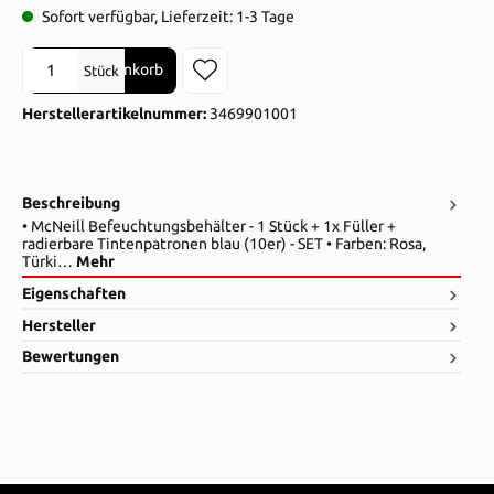
Sofort verfügbar, Lieferzeit: 1-3 Tage
Produkt Anzahl: Gib den gewünschten Wert ein oder benutze die Sch
In den Warenkorb
Stück
Herstellerartikelnummer:
3469901001
Beschreibung
• McNeill Befeuchtungsbehälter - 1 Stück + 1x Füller +
radierbare Tintenpatronen blau (10er) - SET • Farben: Rosa,
Türki…
Mehr
Eigenschaften
Hersteller
Bewertungen