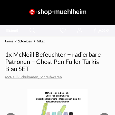
alt springen
Menü
0,00 €*
Home
Schreiben
Füller
1x McNeill Befeuchter + radierbare
Patronen + Ghost Pen Füller Türkis
Blau SET
McNeill- Schulwaren, Schreibwaren
Bildergalerie überspringen