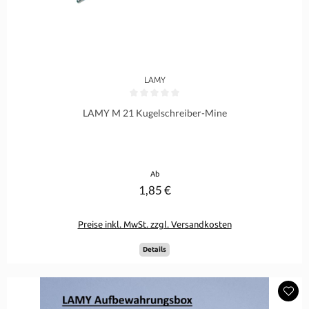
LAMY
Durchschnittliche Bewertung von 0 von 5 Sternen
LAMY M 21 Kugelschreiber-Mine
Regulärer Preis:
Ab
1,85 €
Preise inkl. MwSt. zzgl. Versandkosten
Details