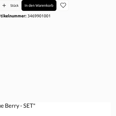
l: Gib den gewünschten Wert ein oder benutze die Schaltflächen 
In den Warenkorb
Stück
rtikelnummer:
3469901001
e Berry - SET"