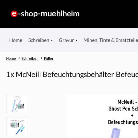
springen
Zur Hauptnavigation springen
Home
Schreiben
Gravur
Minen, Tinte & Ersatzteil
Home
Schreiben
Füller
1x McNeill Befeuchtungsbehälter Befeuch
Bildergalerie überspringen