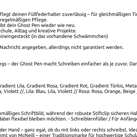
flegt deinen Füllfederhalter zuverlässig – für gleichmäßigen 
 regelmäßigen Pflege.
eibt dein Ghost Pen wieder wie neu.
chule, Alltag und kreative Projekte.
r hineingesteckt (in das vorhandene Schwämmchen)
 Nachricht angegeben, allerdings nicht garantiert werden.
 – der Ghost Pen macht Schreiben einfacher als je zuvor. Dank
dient Lila, Gradient Rosa, Gradient Rot, Gradient Türkis, Metall
 Violett //, Lila: Blau, Lila, Violett // Rosa: Rosa, Orange, Beige 
äßiges Schriftbild, während der robuste Stiftclip sicheren Halt 
dabei flexibel bleiben möchten. - Schreiblernfüller / Für Anfäng
r Hand – ganz egal, ob du mit links oder rechts schreibst. Idea
mmt von McNeill – einer Traditionsmarke für hochwertige Schular