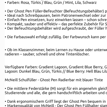
• Farben: Rosa, Türkis / Blau, Grün / Mint, Lila, Schwarz
• Der Ghost Pen Füller-Befeuchter (Befeuchtungsbehälter) p
• Ideal nach Schreibpausen, beim Patronenwechsel oder zur
• Einfach Pen einsetzen, kurz einwirken lassen – schon schr
• Kompakt, sauber und effektiv – das perfekte Zubehör für S
• Der Befeuchtungsbehälter wird aufgeschraubt, der Fülle
• Die Farbauswahl erfolgt zufällig. Der Farbwunsch kann per
• Ob im Klassenzimmer, beim Lernen zu Hause oder unterwegs
radieren – sauber, schnell und ohne Tintenlöscher.
Verfügbare Farben: Gradient Lagoon, Gradient Blue Berry, Gra
Lagoon: Dunkel Blau, Grün, Türkis // Blue Berry: Hell Blau Lila,
McNeill Schulfüller - Ghost Pen Radierbar mit blauer Tinte
• Die mittlere Federstärke (M) sorgt für ein angenehm gleichm
Studierende und alle, die gern handschriftlich arbeiten und 
• Dank ergonomischem Griff liegt der Ghost Pen bequem in de
• Markenqualität von McNeill - Der Ghost Pen Füllhalter sta