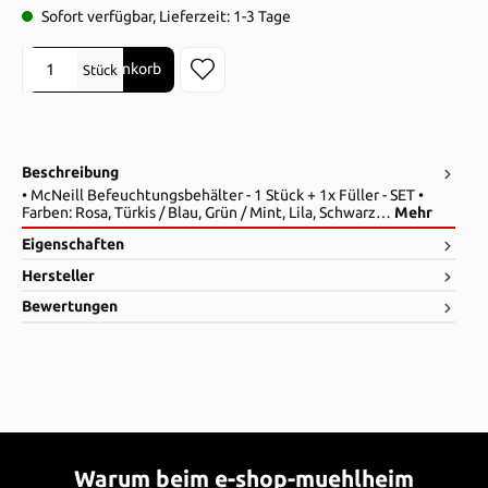
Sofort verfügbar, Lieferzeit: 1-3 Tage
Produkt Anzahl: Gib den gewünschten Wert ein oder benutze die Sch
In den Warenkorb
Stück
Beschreibung
• McNeill Befeuchtungsbehälter - 1 Stück + 1x Füller - SET •
Farben: Rosa, Türkis / Blau, Grün / Mint, Lila, Schwarz…
Mehr
Eigenschaften
Hersteller
Bewertungen
Warum beim e-shop-muehlheim