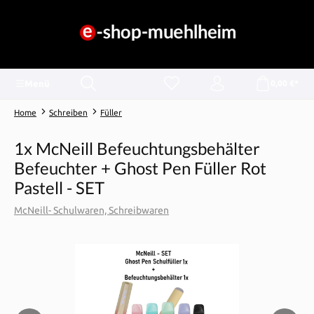
alt springen
Menü
0,00 €*
Home
Schreiben
Füller
1x McNeill Befeuchtungsbehälter
Befeuchter + Ghost Pen Füller Rot
Pastell - SET
McNeill- Schulwaren, Schreibwaren
Bildergalerie überspringen