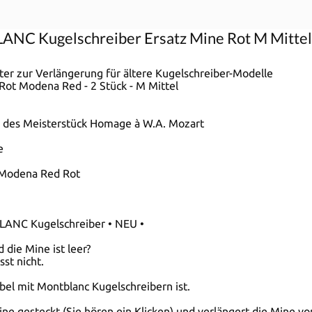
ANC Kugelschreiber Ersatz Mine Rot M Mittel
er zur Verlängerung für ältere Kugelschreiber-Modelle
 Rot Modena Red - 2 Stück - M Mittel
e des Meisterstück Homage à W.A. Mozart
e
, Modena Red Rot
LANC Kugelschreiber • NEU •
die Mine ist leer?
st nicht.
el mit Montblanc Kugelschreibern ist.
e gesteckt (Sie hören ein Klicken) und verlängert die Mine von