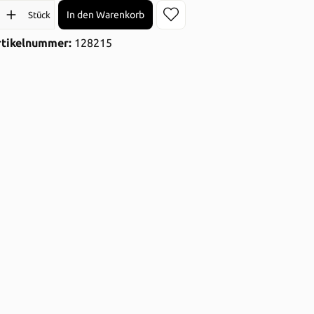
l: Gib den gewünschten Wert ein oder benutze die Schaltflächen 
In den Warenkorb
Stück
rtikelnummer:
128215