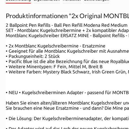
Produktinformationen "2x Original MONTBL
2 Ballpoint Pen Refills - Ball Pen Refill Modena Red Medium
SET - Montblanc Kugelschreibermine + 2x kompatibler Adapt
Montblanc Kugelschreiber ERSATZ MINE - Ballpoint Refills -
• 2x Montblanc Kugelschreibermine - Ersatzmine
• Geeignet für alle Montblanc Kugelschreiber mit Ausnahm
• Packungseinheit: 2 Stück
• Pacific Blue ist die alte Bezeichnung für das neue Royalblu
• Weitere Minentypen: F Fein, Mittel M, Breit B
• Weitere Farben: Mystery Black Schwarz, Irish Green Grün
• NEU • Kugelschreiberminen Adapter - passend für MONTB
Haben Sie einen alten/älteren Montblanc Kugelschreiber und 
Sie brauchen eine Neue Ersatzmine - und dann? Die Mine pas
• Die Lösung: Der Kugelschreiberminenadapter, der kompatib
• Der Adapter wird auf das Loch der neuen Kugelschreibermin