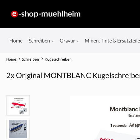
springen
Zur Hauptnavigation springen
Home
Schreiben
Gravur
Minen, Tinte & Ersatzteil
Home
Schreiben
Kugelschreiber
2x Original MONTBLANC Kugelschreiber 
Bildergalerie überspringen