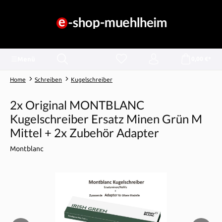
alt springen
Menü
0,00 €*
Home
Schreiben
Kugelschreiber
2x Original MONTBLANC
Kugelschreiber Ersatz Minen Grün M
Mittel + 2x Zubehör Adapter
Montblanc
Bildergalerie überspringen