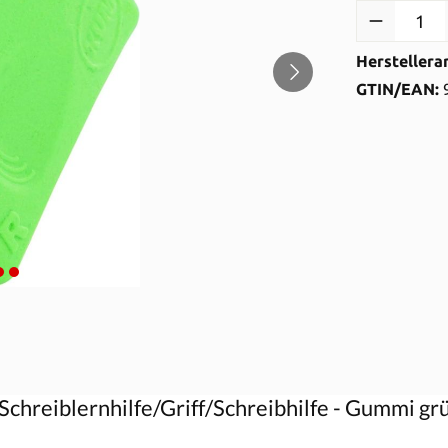
Produkt Anzah
Herstellera
GTIN/EAN:
chreiblernhilfe/Griff/Schreibhilfe - Gummi grü