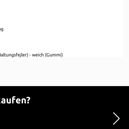
ng
 (Haltungsfejler) - weich (Gummi)
kaufen?