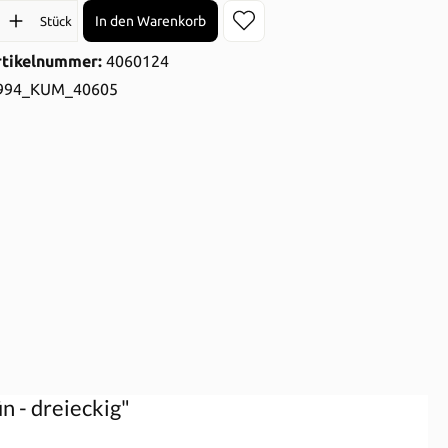
l: Gib den gewünschten Wert ein oder benutze die Schaltflächen 
In den Warenkorb
Stück
rtikelnummer:
4060124
994_KUM_40605
n - dreieckig"