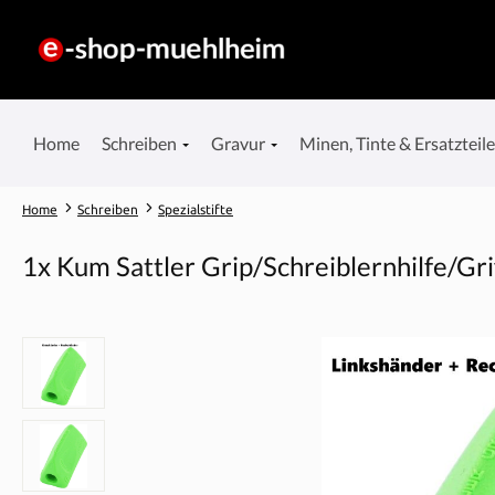
springen
Zur Hauptnavigation springen
Home
Schreiben
Gravur
Minen, Tinte & Ersatzteil
Home
Schreiben
Spezialstifte
1x Kum Sattler Grip/Schreiblernhilfe/Gri
Bildergalerie überspringen