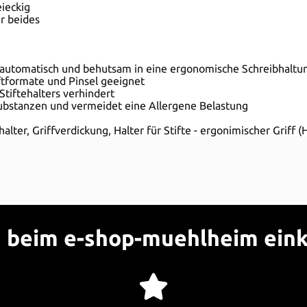
eieckig
r beides
er automatisch und behutsam in eine ergonomische Schreibhaltu
iftformate und Pinsel geeignet
Stiftehalters verhindert
 Substanzen und vermeidet eine Allergene Belastung
ifthalter, Griffverdickung, Halter für Stifte - ergonimischer Griff
beim e-shop-muehlheim ein