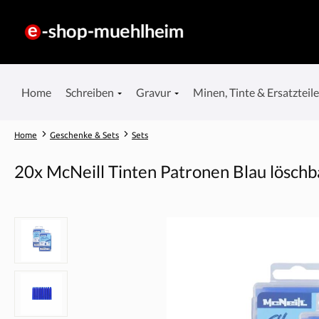
springen
Zur Hauptnavigation springen
Home
Schreiben
Gravur
Minen, Tinte & Ersatzteil
Home
Geschenke & Sets
Sets
20x McNeill Tinten Patronen Blau löschb
Bildergalerie überspringen