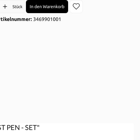
l: Gib den gewünschten Wert ein oder benutze die Schaltflächen 
In den Warenkorb
Stück
rtikelnummer:
3469901001
ST PEN - SET"