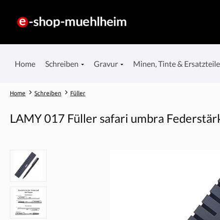
springen
Zur Hauptnavigation springen
Home
Schreiben
Gravur
Minen, Tinte & Ersatzteil
Home
Schreiben
Füller
LAMY 017 Füller safari umbra Federstär
Bildergalerie überspringen