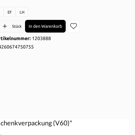
auswählen
EF
LH
l: Gib den gewünschten Wert ein oder benutze die Schaltflächen 
In den Warenkorb
Stück
rtikelnummer:
1203888
4260674750755
eschenkverpackung (V60)"