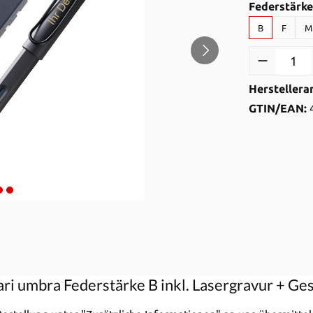
Federstärke
B
F
M
Produkt Anzah
Herstellera
GTIN/EAN:
ri umbra Federstärke B inkl. Lasergravur + G