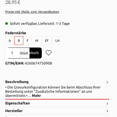
28,95 €
Preise inkl. MwSt. zzgl. Versandkosten
Sofort verfügbar, Lieferzeit: 1-3 Tage
auswählen
Federstärke
A
B
F
M
EF
LH
Produkt Anzahl: Gib den gewünschten Wert ein oder benutze die Sch
In den Warenkorb
Stück
GTIN/EAN:
4260674750908
Beschreibung
• Die Gravurkonfiguration können Sie beim Abschluss Ihrer
Bestellung unter "Zusätzliche Informationen" an uns
übermitteln.•…
Mehr
Eigenschaften
Hersteller