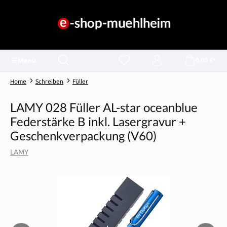
alt springen
Menü
0,00 €*
Home
Schreiben
Füller
LAMY 028 Füller AL-star oceanblue
Federstärke B inkl. Lasergravur +
Geschenkverpackung (V60)
LAMY
Bildergalerie überspringen