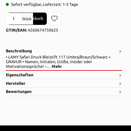
Sofort verfügbar, Lieferzeit: 1-3 Tage
Produkt Anzahl: Gib den gewünschten Wert ein oder benutze die Sch
In den Warenkorb
Stück
GTIN/EAN:
4260674750625
Beschreibung
• LAMY Safari Druck Bleistift 117 Umbra/Braun/Schwarz +
GRAVUR • Namen, Initialen, Grüße, Insider oder
Motivationssprüche! –…
Mehr
Eigenschaften
Hersteller
Bewertungen