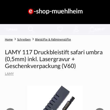
alt springen
Menü
0,00 €*
Home
Schreiben
Bleistifte & Fallminenstifte
LAMY 117 Druckbleistift safari umbra
(0,5mm) inkl. Lasergravur +
Geschenkverpackung (V60)
LAMY
Bildergalerie überspringen