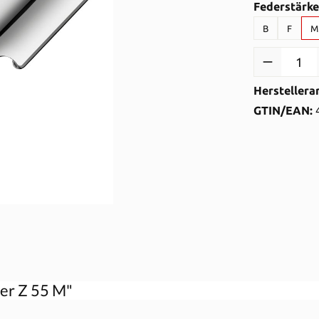
Federstärke
B
F
M
Produkt Anzah
Herstellera
GTIN/EAN:
er Z 55 M"