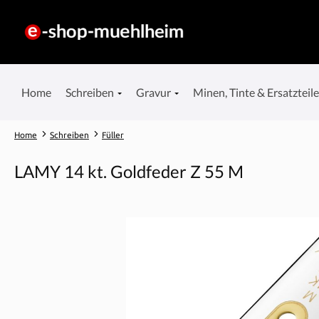
springen
Zur Hauptnavigation springen
Home
Schreiben
Gravur
Minen, Tinte & Ersatzteil
Home
Schreiben
Füller
LAMY 14 kt. Goldfeder Z 55 M
Bildergalerie überspringen