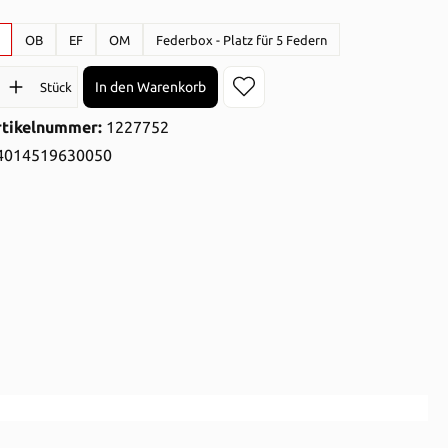
auswählen
OB
EF
OM
Federbox - Platz für 5 Federn
l: Gib den gewünschten Wert ein oder benutze die Schaltflächen 
In den Warenkorb
Stück
rtikelnummer:
1227752
4014519630050