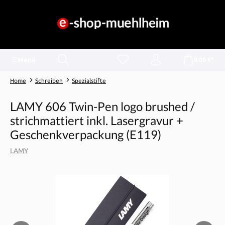
alt springen
Menü
0,00 €*
Home
Schreiben
Spezialstifte
LAMY 606 Twin-Pen logo brushed /
strichmattiert inkl. Lasergravur +
Geschenkverpackung (E119)
LAMY
Bildergalerie überspringen