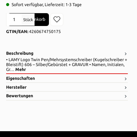
Sofort verfügbar, Lieferzeit: 1-3 Tage
Produkt Anzahl: Gib den gewünschten Wert ein oder benutze die Sch
In den Warenkorb
Stück
GTIN/EAN:
4260674750175
Beschreibung
• LAMY Logo Twin Pen/Mehrsystemschreiber (Kugelschreiber +
Bleistift) 606 – Silber/Gebürstet + GRAVUR • Namen, Initialen,
Gr…
Mehr
Eigenschaften
Hersteller
Bewertungen