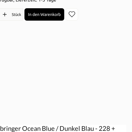
l: Gib den gewünschten Wert ein oder benutze die Schaltflächen 
In den Warenkorb
Stück
bringer Ocean Blue / Dunkel Blau - 228 +