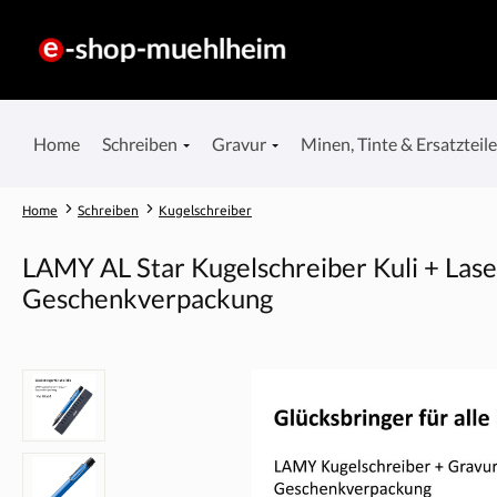
springen
Zur Hauptnavigation springen
Home
Schreiben
Gravur
Minen, Tinte & Ersatzteil
Home
Schreiben
Kugelschreiber
LAMY AL Star Kugelschreiber Kuli + Lase
Geschenkverpackung
Bildergalerie überspringen