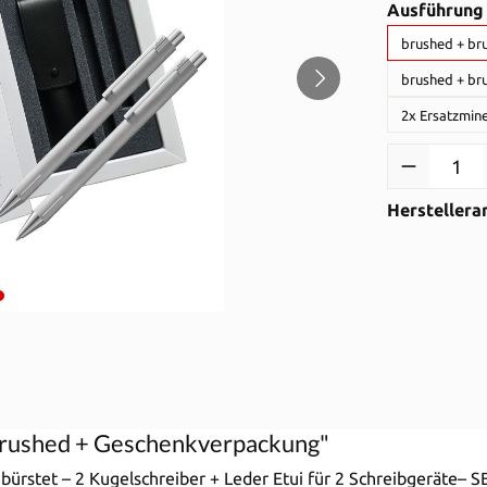
Ausführung
brushed + br
brushed + br
2x Ersatzmine
Produkt Anzah
Herstellera
brushed + Geschenkverpackung"
rstet – 2 Kugelschreiber + Leder Etui für 2 Schreibgeräte– S