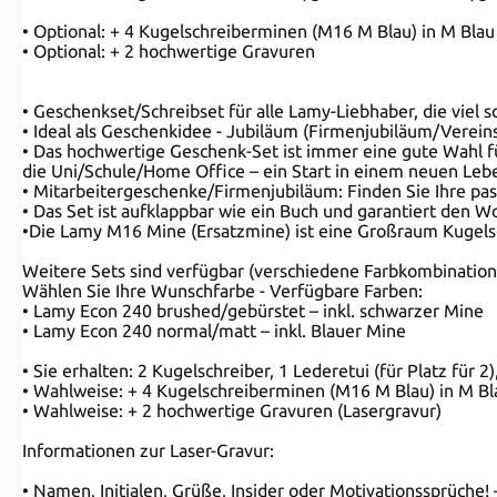
• Optional: + 4 Kugelschreiberminen (M16 M Blau) in M Bl
• Optional: + 2 hochwertige Gravuren
• Geschenkset/Schreibset für alle Lamy-Liebhaber, die viel 
• Ideal als Geschenkidee - Jubiläum (Firmenjubiläum/Verein
• Das hochwertige Geschenk-Set ist immer eine gute Wahl fü
die Uni/Schule/Home Office – ein Start in einem neuen Lebe
• Mitarbeitergeschenke/Firmenjubiläum: Finden Sie Ihre pa
• Das Set ist aufklappbar wie ein Buch und garantiert den W
•Die Lamy M16 Mine (Ersatzmine) ist eine Großraum Kugelsc
Weitere Sets sind verfügbar (verschiedene Farbkombination
Wählen Sie Ihre Wunschfarbe - Verfügbare Farben:
• Lamy Econ 240 brushed/gebürstet – inkl. schwarzer Mine
• Lamy Econ 240 normal/matt – inkl. Blauer Mine
• Sie erhalten: 2 Kugelschreiber, 1 Lederetui (für Platz für
• Wahlweise: + 4 Kugelschreiberminen (M16 M Blau) in M B
• Wahlweise: + 2 hochwertige Gravuren (Lasergravur)
Informationen zur Laser-Gravur:
• Namen, Initialen, Grüße, Insider oder Motivationssprüche!