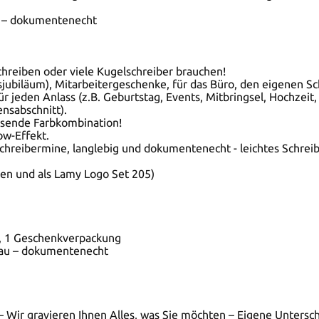
au – dokumentenecht
schreiben oder viele Kugelschreiber brauchen!
sjubiläum), Mitarbeitergeschenke, für das Büro, den eigenen S
r jeden Anlass (z.B. Geburtstag, Events, Mitbringsel, Hochzei
nsabschnitt).
ssende Farbkombination!
ow-Effekt.
hreibermine, langlebig und dokumentenecht - leichtes Schreib
en und als Lamy Logo Set 205)
 2), 1 Geschenkverpackung
lau – dokumentenecht
 – Wir gravieren Ihnen Alles, was Sie möchten – Eigene Untersc