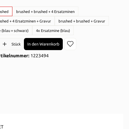
auswählen
ushed
brushed + brushed + 4 Ersatzminen
ushed + 4 Ersatzminen + Gravur
brushed + brushed + Gravur
 (blau + schwarz)
4x Ersatzmine (blau)
l: Gib den gewünschten Wert ein oder benutze die Schaltflächen 
In den Warenkorb
Stück
rtikelnummer:
1223494
ET