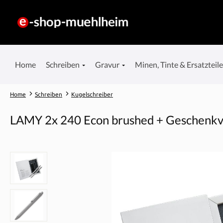
springen
Zur Hauptnavigation springen
Home
Schreiben
Gravur
Minen, Tinte & Ersatzteil
Home
Schreiben
Kugelschreiber
LAMY 2x 240 Econ brushed + Geschenk
Bildergalerie überspringen