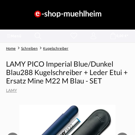
alt springen
Menü
0,00 €*
Home
Schreiben
Kugelschreiber
LAMY PICO Imperial Blue/Dunkel
Blau288 Kugelschreiber + Leder Etui +
Ersatz Mine M22 M Blau - SET
LAMY
Bildergalerie überspringen