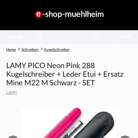
alt springen
Menü
0,00 €*
Home
Schreiben
Kugelschreiber
LAMY PICO Neon Pink 288
Kugelschreiber + Leder Etui + Ersatz
Mine M22 M Schwarz - SET
LAMY
Bildergalerie überspringen