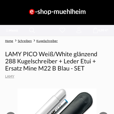
alt springen
Menü
0,00 €*
Home
Schreiben
Kugelschreiber
LAMY PICO Weiß/White glänzend
288 Kugelschreiber + Leder Etui +
Ersatz Mine M22 B Blau - SET
LAMY
Bildergalerie überspringen