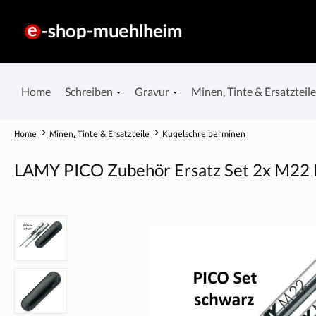
springen
Zur Hauptnavigation springen
Home
Schreiben
Gravur
Minen, Tinte & Ersatzteil
Home
Minen, Tinte & Ersatzteile
Kugelschreiberminen
LAMY PICO Zubehör Ersatz Set 2x M22 E
Bildergalerie überspringen