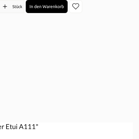
l: Gib den gewünschten Wert ein oder benutze die Schaltflächen 
In den Warenkorb
Stück
r Etui A111"