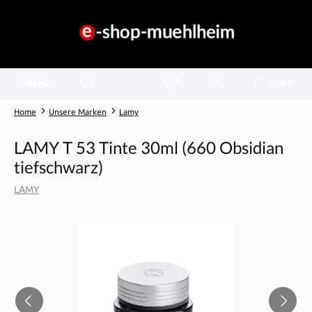
alt springen
Menü
0,00 €*
Home
Unsere Marken
Lamy
LAMY T 53 Tinte 30ml (660 Obsidian
tiefschwarz)
LAMY
Bildergalerie überspringen