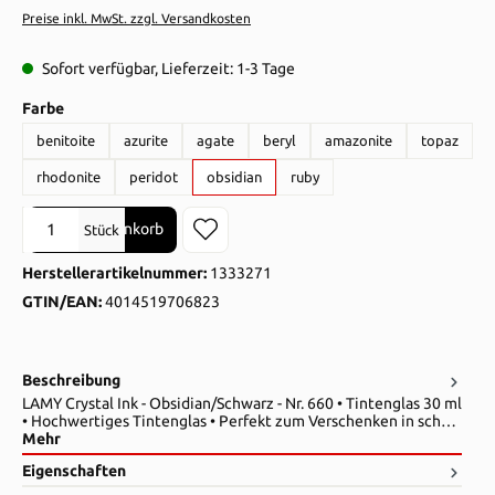
Preise inkl. MwSt. zzgl. Versandkosten
Sofort verfügbar, Lieferzeit: 1-3 Tage
auswählen
Farbe
benitoite
azurite
agate
beryl
amazonite
topaz
rhodonite
peridot
obsidian
ruby
Produkt Anzahl: Gib den gewünschten Wert ein oder benutze die Sch
In den Warenkorb
Stück
Herstellerartikelnummer:
1333271
GTIN/EAN:
4014519706823
Beschreibung
LAMY Crystal Ink - Obsidian/Schwarz - Nr. 660 • Tintenglas 30 ml
• Hochwertiges Tintenglas • Perfekt zum Verschenken in sch…
Mehr
Eigenschaften