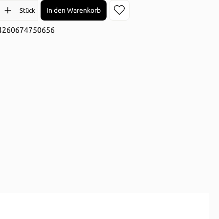
l: Gib den gewünschten Wert ein oder benutze die Schaltflächen 
In den Warenkorb
Stück
4260674750656