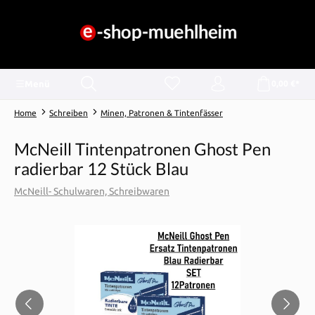
alt springen
Menü
0,00 €*
Home
Schreiben
Minen, Patronen & Tintenfässer
McNeill Tintenpatronen Ghost Pen
radierbar 12 Stück Blau
McNeill- Schulwaren, Schreibwaren
Bildergalerie überspringen