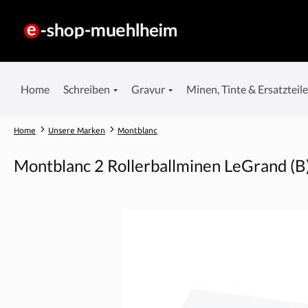
springen
Zur Hauptnavigation springen
Home
Schreiben
Gravur
Minen, Tinte & Ersatzteil
Home
Unsere Marken
Montblanc
Montblanc 2 Rollerballminen LeGrand (B
Bildergalerie überspringen