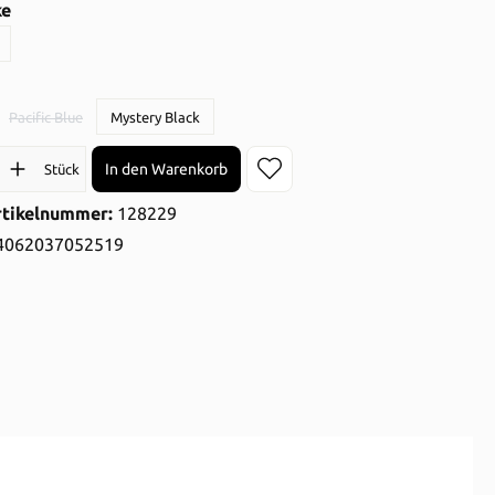
auswählen
ke
ption ist zurzeit nicht verfügbar.)
hlen
Pacific Blue
Mystery Black
(Diese Option ist zurzeit nicht verfügbar.)
l: Gib den gewünschten Wert ein oder benutze die Schaltflächen 
In den Warenkorb
Stück
rtikelnummer:
128229
4062037052519