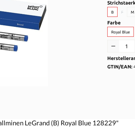
Strichstaer
B
F
M
(Diese O
auswä
Farbe
Royal Blue
Produkt Anzah
Herstellera
GTIN/EAN:
allminen LeGrand (B) Royal Blue 128229"