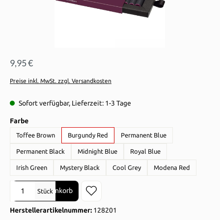
9,95 €
Preise inkl. MwSt. zzgl. Versandkosten
Sofort verfügbar, Lieferzeit: 1-3 Tage
auswählen
Farbe
Toffee Brown
Burgundy Red
Permanent Blue
Permanent Black
Midnight Blue
Royal Blue
Irish Green
Mystery Black
Cool Grey
Modena Red
Produkt Anzahl: Gib den gewünschten Wert ein oder benutze die Sch
In den Warenkorb
Stück
Herstellerartikelnummer:
128201