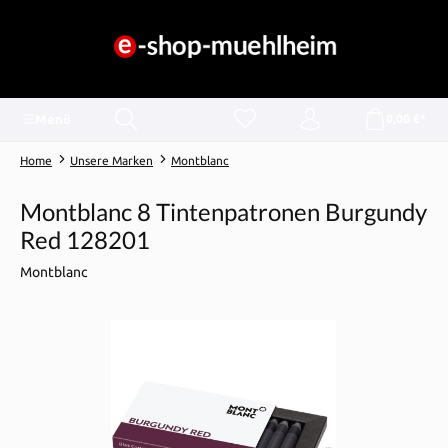
alt springen
Menü
0,00 €*
Home
Unsere Marken
Montblanc
Montblanc 8 Tintenpatronen Burgundy
Red 128201
Montblanc
Bildergalerie überspringen