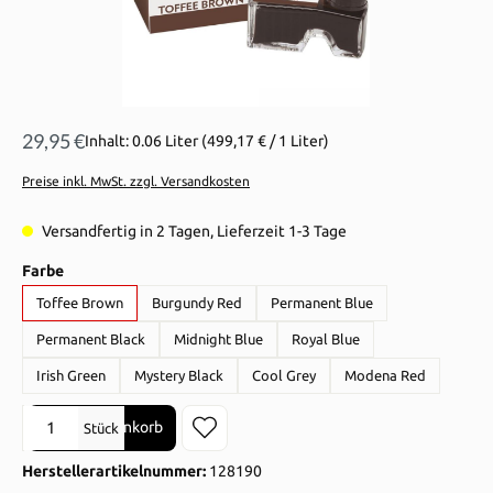
29,95 €
Inhalt:
0.06 Liter
(499,17 € / 1 Liter)
Preise inkl. MwSt. zzgl. Versandkosten
Versandfertig in 2 Tagen, Lieferzeit 1-3 Tage
auswählen
Farbe
Toffee Brown
Burgundy Red
Permanent Blue
Permanent Black
Midnight Blue
Royal Blue
Irish Green
Mystery Black
Cool Grey
Modena Red
Produkt Anzahl: Gib den gewünschten Wert ein oder benutze die Sch
In den Warenkorb
Stück
Herstellerartikelnummer:
128190