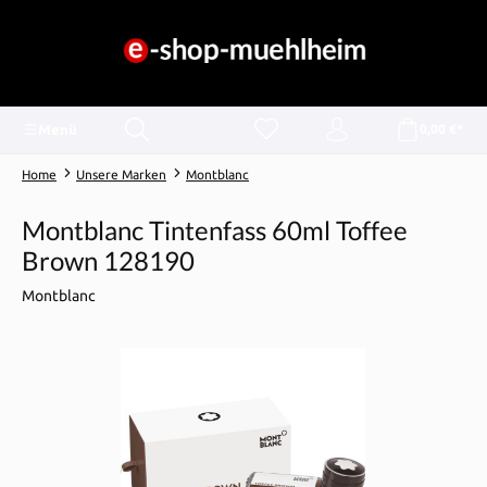
alt springen
Menü
0,00 €*
Home
Unsere Marken
Montblanc
Montblanc Tintenfass 60ml Toffee
Brown 128190
Montblanc
Bildergalerie überspringen