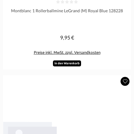
Durchschnittliche Bewertung von 0 von 5 Sternen
Montblanc 1 Rollerballmine LeGrand (M) Royal Blue 128228
9,95 €
Regulärer Preis:
Preise inkl. MwSt. zzgl. Versandkosten
In den Warenkorb