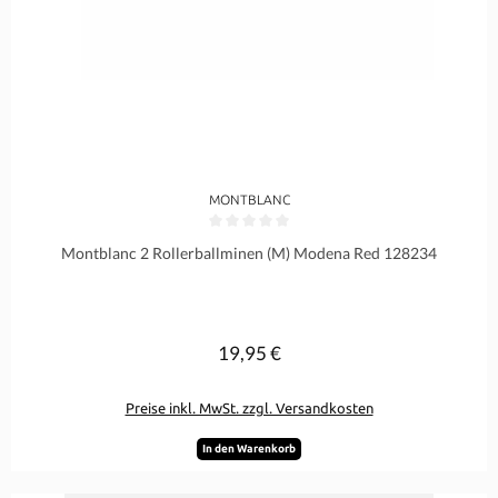
MONTBLANC
Durchschnittliche Bewertung von 0 von 5 Sternen
Montblanc 2 Rollerballminen (M) Modena Red 128234
19,95 €
Regulärer Preis:
Preise inkl. MwSt. zzgl. Versandkosten
In den Warenkorb