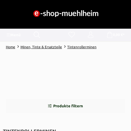
alt springen
Menü
0,00 €*
Home
Minen, Tinte & Ersatzteile
Tintenrollerminen
Produkte filtern